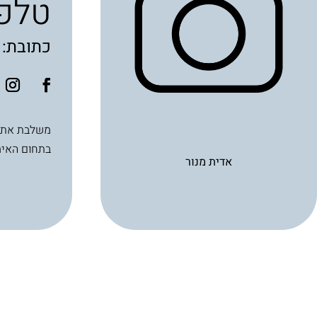
טלפו
כתובת: סייפן
בתחום האימ
אדית מנור