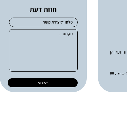
חוות דעת
בריאות העור והיופי והן
רשימה
שלח/י