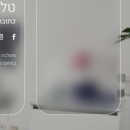
טלפ
כתובת: ספיר
בתחום הא