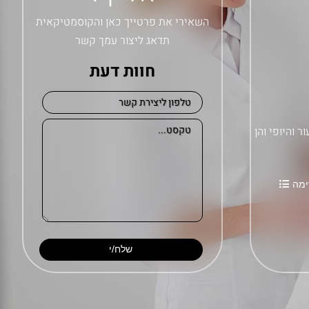
השאירי את פרטייך כאן והקוסמטיקאית
תדאג ליצור עמך קשר
חוות דעת
, הן בבריאות העור והיופי והן
ימה
שלח/י