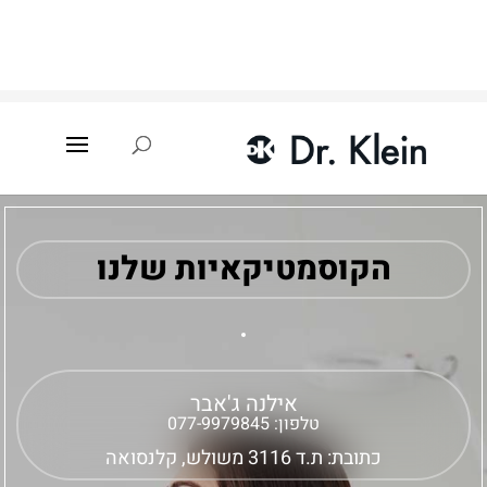
עמוד הבית
»
איתור קוסמטיקאית
»
אילנה ג'אבר
הקוסמטיקאיות שלנו
אילנה ג'אבר
טלפון:
077-9979845
כתובת: ת.ד 3116 משולש, קלנסואה