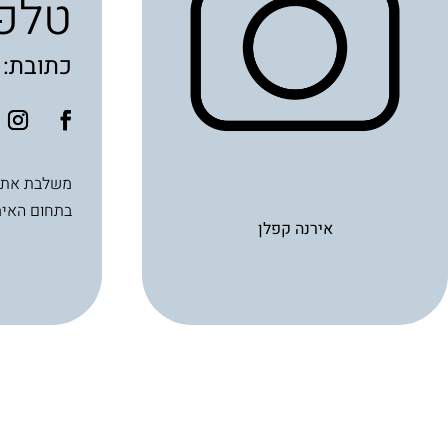
טלפו
כתובת: בית ע
בתחום האימ
אירנה קפלן