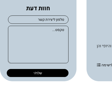
חוות דעת
בריאות העור והיופי והן
רשימה
שלח/י