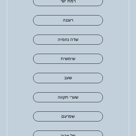
רמת ישי
רעננה
שדה נחמיה
שימשית
שעב
שערי תקווה
שפרעם
תל אביב