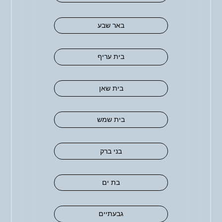
באר שבע
בית עריף
בית שאן
בית שמש
בני ברק
בת ים
גבעתיים