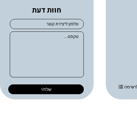
חוות דעת
רשימה
שלח/י