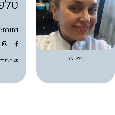
טלפו
כתובת:שחם 8 פ
ג'וליה ליב
מצויינות ל