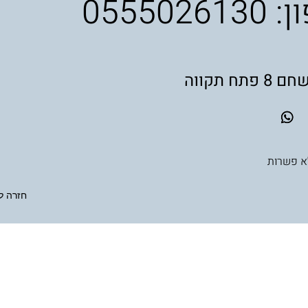
ן:
0555026130
תח תקווה
לא פשרות
חזרה ל