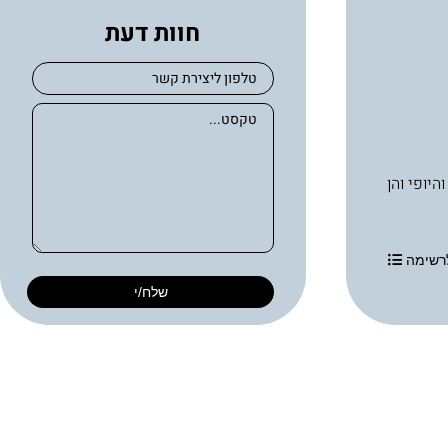
חוות דעת
בריאות העור והיופי והן
רשימה
שלח/י