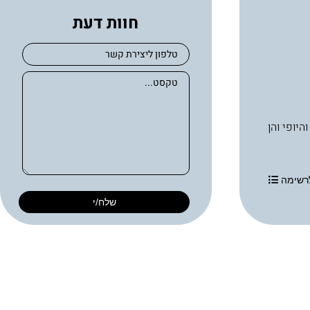
חוות דעת
בריאות העור והיופי והן
רשימה
שלח/י