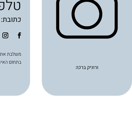
טלפו
כתובת: בלפור 50 (מכ
בתחום האימ
ורוניק ברכה