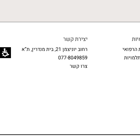
ות
יצירת קשר
 הרפואי
רחוב יוניצמן 21, בית מנדרין, ת”א
למויות
077-8049859
צרו קשר