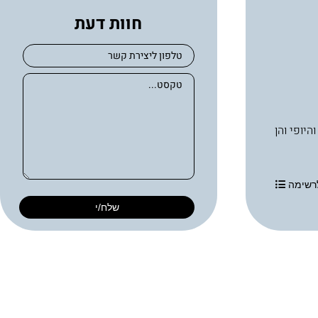
חוות דעת
בריאות העור והיופי והן
רשימה
שלח/י