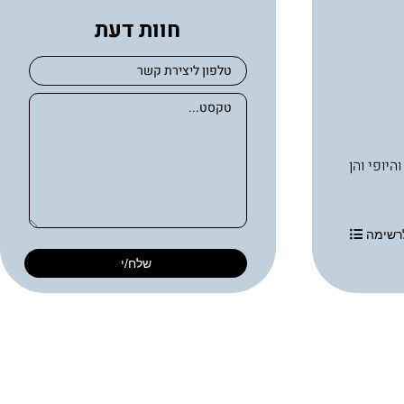
חוות דעת
בריאות העור והיופי והן
רשימה
שלח/י