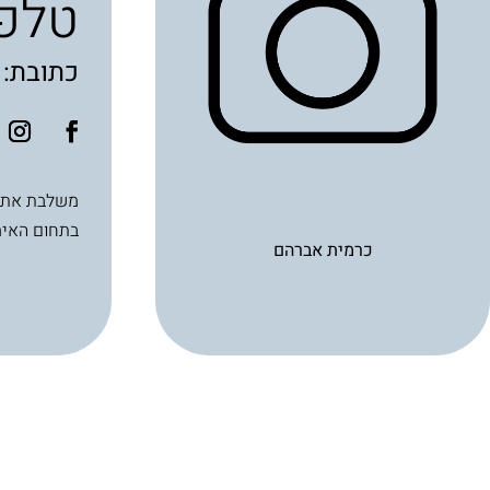
טלפו
כתובת: תורי ז
בתחום האימ
כרמית אברהם