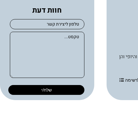
חוות דעת
בריאות העור והיופי והן
רשימה
שלח/י