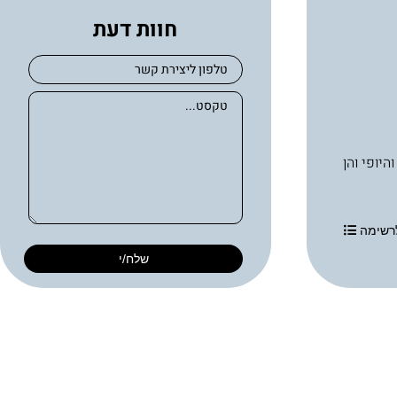
חוות דעת
בריאות העור והיופי והן
רשימה
שלח/י