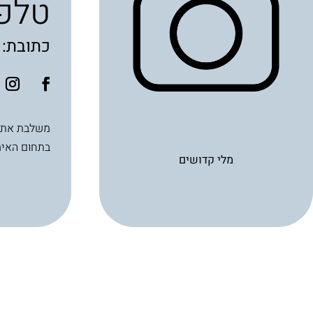
טלפו
כתובת: שושן 0
בתחום האימ
מלי קדושים