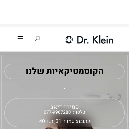
עמוד הבית
»
איתור קוסמטיקאית
»
סמירה דיאב
הקוסמטיקאיות שלנו
סמירה דיאב
טלפון:
077-9967288
כתובת: טמרה 31, ת.ד 40