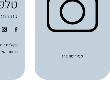
טלפו
כתובת: חבצל
בתחום האימ
סניוריטה כהן