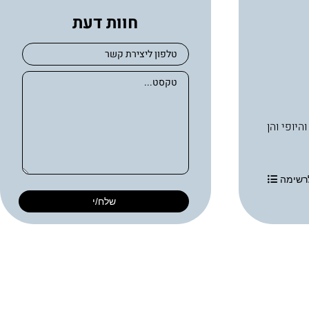
חוות דעת
בריאות העור והיופי והן
רשימה
שלח/י