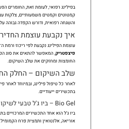
בפילינג רפואי, לעומת זאת, החומרים הפ
קמטוטים וקמטים משמעותיים, צלקות עמוק
והשגחה רפואית, ודורש הקפדה גבוהה על 
איך נקבעת עוצמת החדירה
עוצמת הפילינג נקבעת לפי ריכוז ורמת ה־pH של החומרים, משך המגע עם העור, אופן המריחה והכנת העור לפני הטיפול. האבחון מתבצע לפי
פיצפטריק
, המאפשר להתאים את סוג הפילי
החומצות ומחזקים את שלב השיקום.
שלב השיקום – החלק החשו
לאחר כל טיפול פילינג, ובמיוחד לאחר פי
בתכשירים ייעודיים.
Bio Gel – ביו ג'ל טבעי לשיקום העור
ביו ג'ל הוא אחד התכשירים המרכזיים בת
אוריאה, אלנטואין ותמצית פרח הקמומיל. 