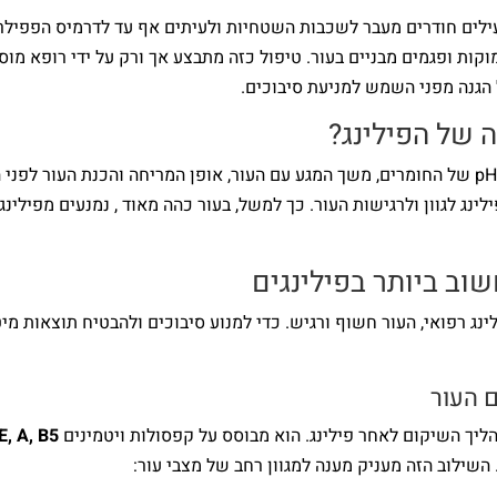
עילים חודרים מעבר לשכבות השטחיות ולעיתים אף עד לדרמיס הפפילר
ות ופגמים מבניים בעור. טיפול כזה מתבצע אך ורק על ידי רופא מו
הגנה מפני השמש למניעת סיבוכים.
 של הפילינג?
נג לגוון ולרגישות העור. כך למשל, בעור כהה מאוד , נמנעים מפילינג 
ב ביותר בפילינגים
לינג רפואי, העור חשוף ורגיש. כדי למנוע סיבוכים ולהבטיח תוצאות מ
הליך השיקום לאחר פילינג. הוא מבוסס על קפסולות ויטמינים
E, A, B5
השילוב הזה מעניק מענה למגוון רחב של מצבי עור: