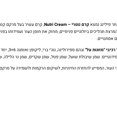
חר פילינג נמצא
קרם נוטרי – Nutri Cream
, קרם עשיר בעל מרקם קטיפ
המרצת תהליכים ביולוגיים פנימיים, מחזק את חוסן העור ועמידותו בפנ
ם אסתטיים.
כיבי "מזונות על"
ובהם ספירו
דנטיים: שמן שיבולת שועל, שמן פטל, שמן שקדים, שמן נר הלילה, שמן 
עור, המסייע להחזרת החיוניות, לשיקום הרקמות ולשמירה על מרקם עו