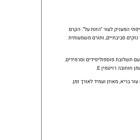
תי המעניק לעור "הזנת על". הקרם
י נזקים סביבתיים, ותורם משמעותית
לינה, גוג'י ברי, ליקופן ואומגה 3+6, יחד עם תשלובת פוספוליפידים וסרמידים.
חוחובה ו־ויטמין E.
ר בריא, מאוזן ועמיד לאורך זמן.