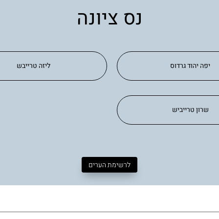
נס ציונה
יפה יהוד גרדוס
ליזה טרייבש
שרון טרייביש
לרשימת הערים