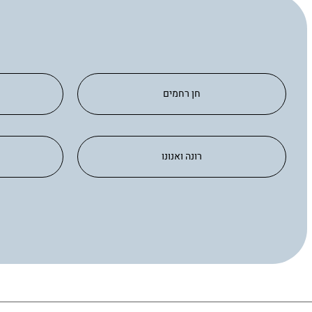
חן רחמים
רונה ואנונו