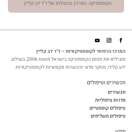
הקוסמטיקה. המרכז, בהנהלתו של ד"ר דב קליין,
עובד בשיתוף פעולה צמוד עם האקדמיה למדעי
היופי האיטלקית, שבראשה עומד הפרופסור אנטוניו
באצ'י. היום, מעניק המרכז הזדמנות אמיתית
להתקדם, להתפתח, ולהעמיק את הידע של
הקוסמטיקאית בתחומי הרפואה השונים.
המרכז הרפואי לקוסמטיקאיות – ד"ר דב קליין
בראש המרכז עומד רופא מומחה בכירורגיה
מובילים את תחום הקוסמטיקה בישראל משנת 2006, בשילוב
פלסטית, המוכר בעולם, ד"ר דב קליין. מאחוריו
ידע קליני, מחקר מדעי והכשרות מקצועיות לקוסמטיקאיות.
עשרות שנות ניסיון בתחום הכירורגיה הפלסטית,
הצלחות רבות ולא פחות חשוב ד"ר דב קליין מוביל
תכשירים וטיפולים
את התחום גם במחקר ובפיתוח שלו. מחקר לקידום
תכשירים
הרפואה, אותו מוביל הד"ר אף זכה בפרס קפלן
סדרות טיפוליות
היוקרתי. ד"ר דב קליין הינו חבר באיגוד הישראלי
טיפולים קוסמטיים
לכירורגיה פלסטית ומתוקף תפקידו משתתף תדיר
טיפולים משלימים
בכנסים רפואיים גם על מנת להרצות וגם על מנת
להתעדכן באופן שוטף בהליכים רפואיים
מידע