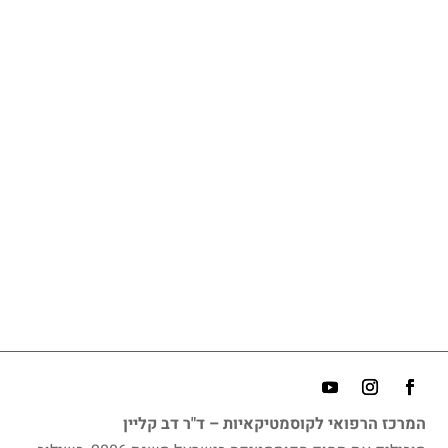
התנהלות משפטית נכונה במכון הקוסמטי ותביעות
משפטיות
השפעות האינטראקציה בין הסביבה לגנטיקה על
העור
דרמטולוגיה
זיהומים והשפעתם על עור הפנים
השילוב בין טיפולים קוסמטיים והזרקות לאזור
הפנים
ניתוחים פלסטיים – מסע במעמקי העור מחדר
הניתוח
*רשימת נושאי הקורס נתונה לשינויים
המרכז הרפואי לקוסמטיקאיות – ד"ר דב קליין