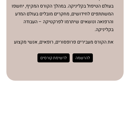
בעולם הטיפול בקליניקה. במהלך הקורס המקיף, יחשפו
המשתתפים לחידושים, מחקרים מובלים בעולם המדע
והרפואה ונושאים שיתרמו לפרקטיקה – העבודה
בקליניקה.
את הקורס מעבירים פרופסורים, רופאים, אנשי מקצוע
מומחים בתחומם, וכמובן גם ד"ר דב קליין.
השילוב המושלם בין עולם המדע והרפואה לעולם
להרשמה
לרשימת קורסים
הקוסמטיקה.
מבין נושאי הקורס*:
סרטני עור וטיפול בנגעים
טיפול בצלקות ופילינגים
בדיקות מעבדה של מערכת הדם
פרמקולוגיה
כימיה קוסמטית
תזונה ככלי טיפול בקליניקה