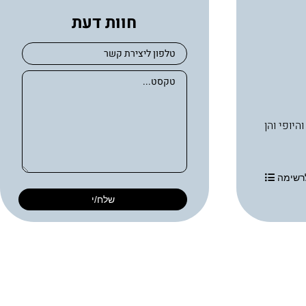
חוות דעת
בריאות העור והיופי והן
רשימה
שלח/י