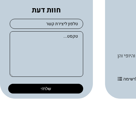
חוות דעת
בריאות העור והיופי והן
רשימה
שלח/י