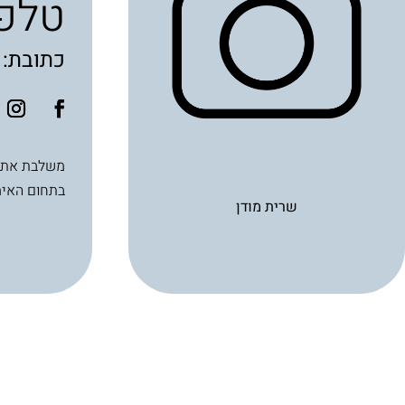
טלפו
כתובת: מניה שוחט
בתחום האימ
שרית מודן